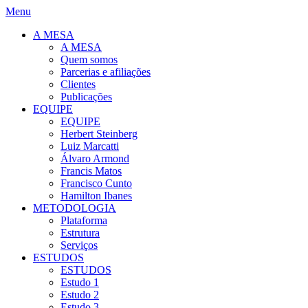
Menu
A MESA
A MESA
Quem somos
Parcerias e afiliações
Clientes
Publicações
EQUIPE
EQUIPE
Herbert Steinberg
Luiz Marcatti
Álvaro Armond
Francis Matos
Francisco Cunto
Hamilton Ibanes
METODOLOGIA
Plataforma
Estrutura
Serviços
ESTUDOS
ESTUDOS
Estudo 1
Estudo 2
Estudo 3