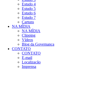
Estudo 4
Estudo 5
Estudo 6
Estudo 7
Cartuns
NA MÍDIA
NA MÍDIA
Clipping
Vídeos
Blog da Governança
CONTATO
CONTATO
E-mail
Localização
Imprensa