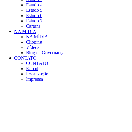
Estudo 4
Estudo 5
Estudo 6
Estudo 7
Cartuns
NA MÍDIA
NA MÍDIA
Clipping
Vídeos
Blog da Governança
CONTATO
CONTATO
E-mail
Localização
Imprensa