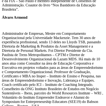
e da FIA – São Paulo e membro independente de Conselhos de
Administração. Coautor do livro “Nos Bastidores da Educação
Brasileira”.
Álvaro Armond
Administrador de Empresas, Mestre em Comportamento
Organizacional pela Universidade Mackenzie. Tem 30 anos de
experiência profissional, sendo 13 deles no Lloyds TSB, passando
Diretoria de Marketing & Produtos da Asset Management e a
Diretoria de Personal Markets. Foi Diretor Presidente da Cia.
Paulista de Trens Metropolitamos – CPTM e Diretor de
Desenvolvimento Organizacional da Lazam MDS. Há mais de 10
anos atua como Consultor na área de Educação Corporativa e
Executiva em projetos voltados para as áreas de Empreendedorismo
e Comportamento Organizacional. Professor de Graduação,
Certificates e MBA no Insper – Instituto de Ensino e Pesquisa, nas
áreas de Empreendedorismo e Inovação, Liderança e Equipes.
Coach certificado pelo ICI – Instituto de Coaching Integrado.
Conselheiro da ONG Instituto Brasileiro de Estudos em Negócio
Sustentáveis – Ibens, parceiro do World Resources Institute – WRI ,
Voluntário do Instituto Empreender Endeavor e Alumni do
Symposium for Entrepreneurship Educators (SEE19) do Babson
College – Boston – USA.