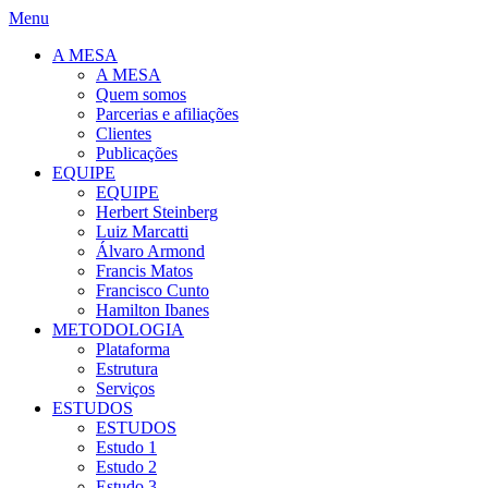
Menu
A MESA
A MESA
Quem somos
Parcerias e afiliações
Clientes
Publicações
EQUIPE
EQUIPE
Herbert Steinberg
Luiz Marcatti
Álvaro Armond
Francis Matos
Francisco Cunto
Hamilton Ibanes
METODOLOGIA
Plataforma
Estrutura
Serviços
ESTUDOS
ESTUDOS
Estudo 1
Estudo 2
Estudo 3