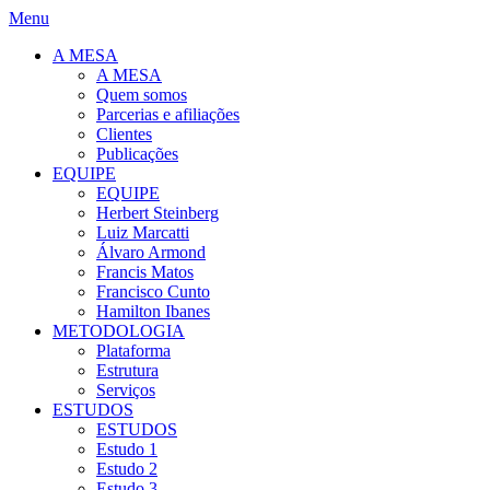
Menu
A MESA
A MESA
Quem somos
Parcerias e afiliações
Clientes
Publicações
EQUIPE
EQUIPE
Herbert Steinberg
Luiz Marcatti
Álvaro Armond
Francis Matos
Francisco Cunto
Hamilton Ibanes
METODOLOGIA
Plataforma
Estrutura
Serviços
ESTUDOS
ESTUDOS
Estudo 1
Estudo 2
Estudo 3