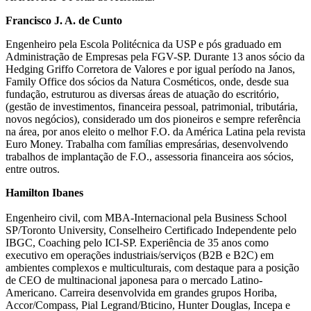
Francisco J. A. de Cunto
Engenheiro pela Escola Politécnica da USP e pós graduado em
Administração de Empresas pela FGV-SP. Durante 13 anos sócio da
Hedging Griffo Corretora de Valores e por igual período na Janos,
Family Office dos sócios da Natura Cosméticos, onde, desde sua
fundação, estruturou as diversas áreas de atuação do escritório,
(gestão de investimentos, financeira pessoal, patrimonial, tributária,
novos negócios), considerado um dos pioneiros e sempre referência
na área, por anos eleito o melhor F.O. da América Latina pela revista
Euro Money. Trabalha com famílias empresárias, desenvolvendo
trabalhos de implantação de F.O., assessoria financeira aos sócios,
entre outros.
Hamilton Ibanes
Engenheiro civil, com MBA-Internacional pela Business School
SP/Toronto University, Conselheiro Certificado Independente pelo
IBGC, Coaching pelo ICI-SP. Experiência de 35 anos como
executivo em operações industriais/serviços (B2B e B2C) em
ambientes complexos e multiculturais, com destaque para a posição
de CEO de multinacional japonesa para o mercado Latino-
Americano. Carreira desenvolvida em grandes grupos Horiba,
Accor/Compass, Pial Legrand/Bticino, Hunter Douglas, Incepa e