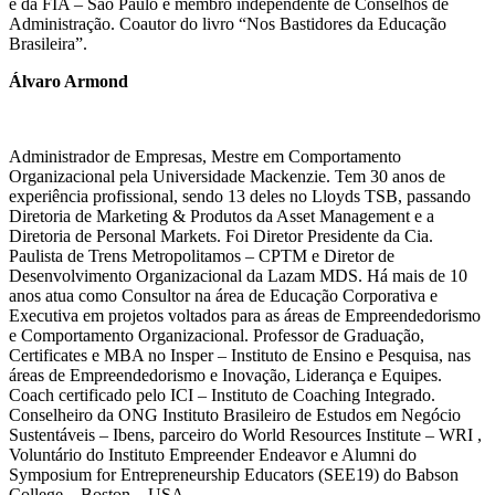
e da FIA – São Paulo e membro independente de Conselhos de
Administração. Coautor do livro “Nos Bastidores da Educação
Brasileira”.
Álvaro Armond
Administrador de Empresas, Mestre em Comportamento
Organizacional pela Universidade Mackenzie. Tem 30 anos de
experiência profissional, sendo 13 deles no Lloyds TSB, passando
Diretoria de Marketing & Produtos da Asset Management e a
Diretoria de Personal Markets. Foi Diretor Presidente da Cia.
Paulista de Trens Metropolitamos – CPTM e Diretor de
Desenvolvimento Organizacional da Lazam MDS. Há mais de 10
anos atua como Consultor na área de Educação Corporativa e
Executiva em projetos voltados para as áreas de Empreendedorismo
e Comportamento Organizacional. Professor de Graduação,
Certificates e MBA no Insper – Instituto de Ensino e Pesquisa, nas
áreas de Empreendedorismo e Inovação, Liderança e Equipes.
Coach certificado pelo ICI – Instituto de Coaching Integrado.
Conselheiro da ONG Instituto Brasileiro de Estudos em Negócio
Sustentáveis – Ibens, parceiro do World Resources Institute – WRI ,
Voluntário do Instituto Empreender Endeavor e Alumni do
Symposium for Entrepreneurship Educators (SEE19) do Babson
College – Boston – USA.