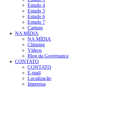
Estudo 4
Estudo 5
Estudo 6
Estudo 7
Cartuns
NA MÍDIA
NA MÍDIA
Clipping
Vídeos
Blog da Governança
CONTATO
CONTATO
E-mail
Localização
Imprensa